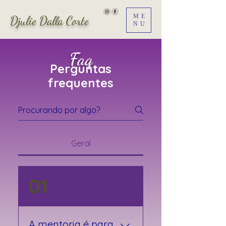
ME
Djulie Dalla Corte
NU
Faq
Perguntas
frequentes
Geral
01
A mentoria é para